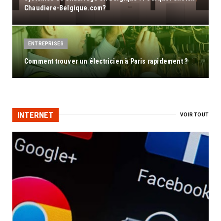
Chaudiere-Belgique.com?
ENTREPRISES
Comment trouver un électricien à Paris rapidement ?
ENTREPRISES
Serrures de Haute Qualité : Fiabilité et Sécurité chez
INTERNET
K.M DÉPANNAGE, Ixelles
VOIR TOUT
ENTREPRISES