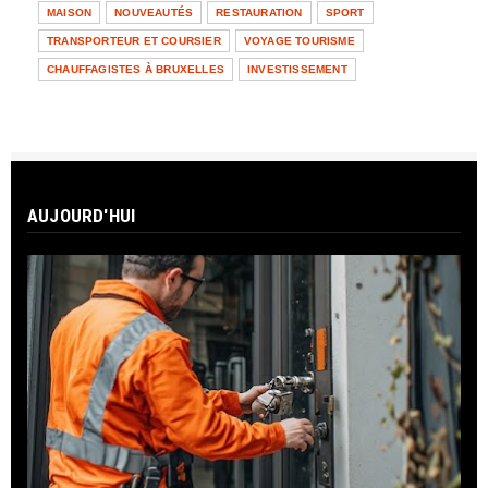
pour syndics à Brux...
MAISON
NOUVEAUTÉS
RESTAURATION
SPORT
TRANSPORTEUR ET COURSIER
VOYAGE TOURISME
UNCATEGORIZED
CHAUFFAGISTES À BRUXELLES
INVESTISSEMENT
AL Concept & Decor Maroc : Spécialiste
des Travaux de Finiti...
TRANSPORTEUR
Transporteur Île-de-France et région
Rhône-Alpes
AUJOURD'HUI