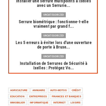
Installer une serrure multipoints à Ixelles
avec un Serrurie...
UNCATEGORIZED
Serrure biométrique : fonctionne-t-elle
vraiment par grand f...
UNCATEGORIZED
Les 5 erreurs à éviter lors d'une ouverture
de porte à Bruxe...
UNCATEGORIZED
Installation de Serrures de Sécurité à
Ixelles : Protégez Vo...
UNCATEGORIZED
Dépannage serrurier à Bruxelles : une
intervention rapide et...
AGRICULTURE
ANNUAIRE
AUTO-MOTOS
CRÉDIT
EDUCATION
ENTREPRISES
FINANCES ET BANQUES
UNCATEGORIZED
IMMOBILIER
INFORMATIQUE
INTERNET
LOISIRS
Solutions de serrurerie professionnelles