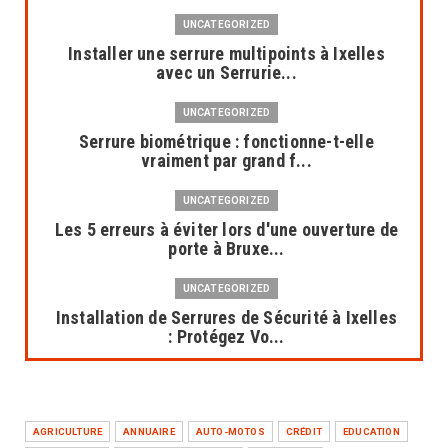
UNCATEGORIZED
Installer une serrure multipoints à Ixelles
avec un Serrurie...
UNCATEGORIZED
Serrure biométrique : fonctionne-t-elle
vraiment par grand f...
UNCATEGORIZED
Les 5 erreurs à éviter lors d'une ouverture de
porte à Bruxe...
UNCATEGORIZED
Installation de Serrures de Sécurité à Ixelles
: Protégez Vo...
UNCATEGORIZED
Dépannage serrurier à Bruxelles : une
intervention rapide et...
AGRICULTURE
ANNUAIRE
AUTO-MOTOS
CRÉDIT
EDUCATION