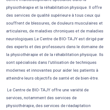
physi
oth
é
rap
ie
et
la
ré
hab
ilitation
physique
.
Il
off
re
des
services
de
qual
ité
sup
é
rie
ure
à
t
ous
ce
ux
qui
sou
ff
rent
de
bless
ures
,
de
dou
le
urs
mus
cul
aires
et
artic
ul
aires
,
de
mal
adies
chron
iques
et
de
mal
adies
neurolog
iques
.
Le
Centre
de
B
IO
-
TA
J
Y
est
dir
ig
é
par
des
experts
et
des
prof
esse
urs
d
ans
le
dom
aine
de
la
physi
oth
é
rap
ie
et
de
la
ré
hab
ilitation
physique
.
I
ls
s
ont
sp
é
cial
is
és
d
ans
l
'
util
isation
de
techniques
modern
es
et
innov
antes
pour
a
ider
les
patients
à
at
te
ind
re
le
urs
object
if
s
de
s
ant
é
et
de
b
ien
-
ê
tre
.
Le
Centre
de
B
IO
-
TA
J
Y
off
re
une
vari
ét
é
de
services
,
not
am
ment
des
services
de
physi
oth
é
rap
ie
,
des
services
de
ré
adapt
ation