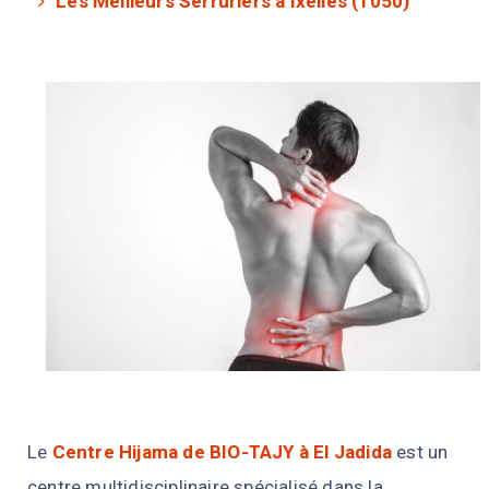
Les Meilleurs Serruriers à Ixelles (1050)
Le
Centre Hijama
de
B
IO
-
TA
J
Y
à
El
J
ad
ida
est
un
centre
mult
idis
cipl
ina
ire
sp
é
cial
is
é
d
ans
la