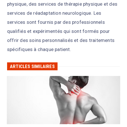
physique
,
des
services
de
th
é
rap
ie
physique
et
des
services
de
ré
adapt
ation
neurolog
ique
.
Les
services
s
ont
four
nis
par
des
profession
nels
qual
ifi
és
et
exp
é
rim
ent
és
qui
s
ont
form
és
pour
off
rir
des
so
ins
person
n
alis
és
et
des
trait
ements
sp
é
c
if
iques
à
cha
que
patient
.
ARTICLES SIMILAIRES