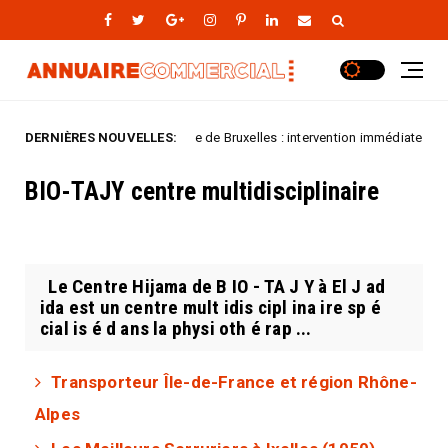
DERNIÈRES NOUVELLES:
Serrurier Centre de Bruxelles : intervention immédiate
rized
Uncat
BIO-TAJY centre multidisciplinaire
Le Centre Hijama de B IO - TA J Y à El J ad
ida est un centre mult idis cipl ina ire sp é
cial is é d ans la physi oth é rap ...
Transporteur Île-de-France et région Rhône-
Alpes