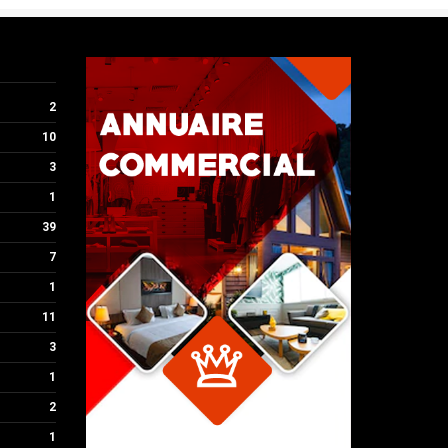
TRANSPORTEUR
Transporteur Île-de-France et
région Rhône-Alpes
2
10
3
1
39
7
1
11
3
1
2
1