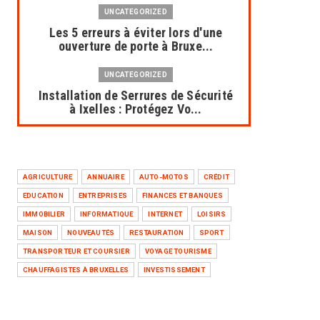
UNCATEGORIZED
Les 5 erreurs à éviter lors d'une
ouverture de porte à Bruxe...
UNCATEGORIZED
Installation de Serrures de Sécurité
à Ixelles : Protégez Vo...
UNCATEGORIZED
Dépannage serrurier à Bruxelles :
une intervention rapide et...
AGRICULTURE
ANNUAIRE
AUTO-MOTOS
CRÉDIT
EDUCATION
ENTREPRISES
FINANCES ET BANQUES
UNCATEGORIZED
IMMOBILIER
INFORMATIQUE
INTERNET
LOISIRS
Solutions de serrurerie
professionnelles pour syndics à
MAISON
NOUVEAUTÉS
RESTAURATION
SPORT
Brux...
TRANSPORTEUR ET COURSIER
VOYAGE TOURISME
CHAUFFAGISTES À BRUXELLES
INVESTISSEMENT
UNCATEGORIZED
AL Concept & Decor Maroc :
Spécialiste des Travaux de Finiti...