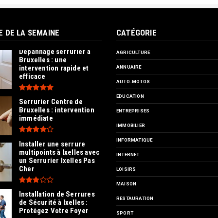
E DE LA SEMAINE
CATÉGORIE
Dépannage serrurier à
AGRICULTURE
Bruxelles : une
intervention rapide et
ANNUAIRE
efficace
AUTO-MOTOS
EDUCATION
Serrurier Centre de
Bruxelles : intervention
ENTREPRISES
immédiate
IMMOBILIER
INFORMATIQUE
Installer une serrure
multipoints à Ixelles avec
INTERNET
un Serrurier Ixelles Pas
Cher
LOISIRS
MAISON
Installation de Serrures
RESTAURATION
de Sécurité à Ixelles :
Protégez Votre Foyer
SPORT