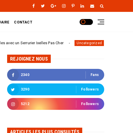
AIRE
CONTACT
errurier Ixelles Pas Cher
Serrure biométrique : foncti
Uncategorized
REJOIGNEZ NOUS
2340
Fans
3290
Followers
5212
Followers
ARTICLES LES PLUS CONSULTÉS