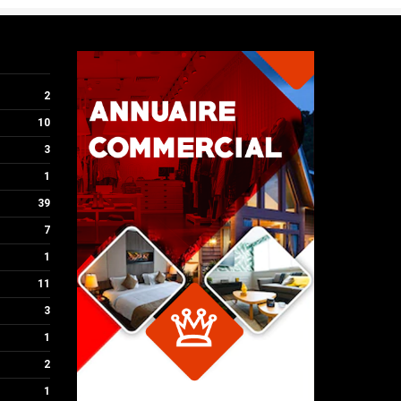
TRANSPORTEUR
Transporteur Île-de-France et
région Rhône-Alpes
2
10
3
1
39
7
1
11
3
1
2
1