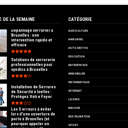
E DE LA SEMAINE
CATÉGORIE
Dépannage serrurier à
AGRICULTURE
Bruxelles : une
intervention rapide et
ANNUAIRE
efficace
AUTO-MOTOS
EDUCATION
Solutions de serrurerie
professionnelles pour
ENTREPRISES
syndics à Bruxelles
IMMOBILIER
INFORMATIQUE
Installation de Serrures
de Sécurité à Ixelles :
INTERNET
Protégez Votre Foyer
LOISIRS
MAISON
Les 5 erreurs à éviter
lors d'une ouverture de
RESTAURATION
porte à Bruxelles (et
pourquoi appeler un
SPORT