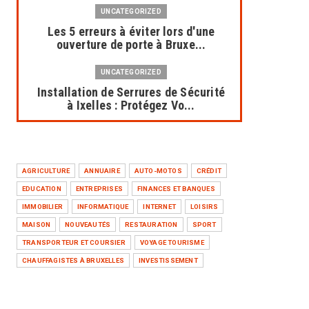
UNCATEGORIZED
Les 5 erreurs à éviter lors d'une
ouverture de porte à Bruxe...
UNCATEGORIZED
Installation de Serrures de Sécurité
à Ixelles : Protégez Vo...
UNCATEGORIZED
Dépannage serrurier à Bruxelles :
une intervention rapide et...
AGRICULTURE
ANNUAIRE
AUTO-MOTOS
CRÉDIT
EDUCATION
ENTREPRISES
FINANCES ET BANQUES
UNCATEGORIZED
IMMOBILIER
INFORMATIQUE
INTERNET
LOISIRS
Solutions de serrurerie
professionnelles pour syndics à
MAISON
NOUVEAUTÉS
RESTAURATION
SPORT
Brux...
TRANSPORTEUR ET COURSIER
VOYAGE TOURISME
CHAUFFAGISTES À BRUXELLES
INVESTISSEMENT
UNCATEGORIZED
AL Concept & Decor Maroc :
Spécialiste des Travaux de Finiti...