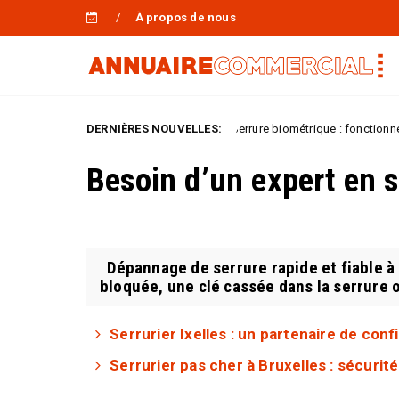
À propos de nous
as Cher
DERNIÈRES NOUVELLES:
Serrure biométrique : fonctionne-t-elle vraim
Uncategorized
Besoin d’un expert en s
Dépannage de serrure rapide et fiable à
bloquée, une clé cassée dans la serrure o
Serrurier Ixelles : un partenaire de con
Serrurier pas cher à Bruxelles : sécuri